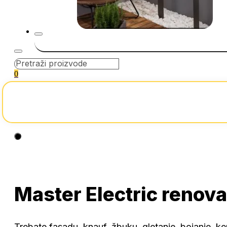
0
Nema proizvoda u korpi
Master Electric renova
Trebate fasadu, knauf, žbuku, gletanje, bojanje, 