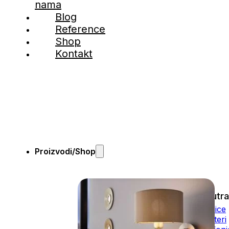
nama
Blog
Reference
Shop
Kontakt
Proizvodi/Shop
Unutra
Visilice
Lusteri